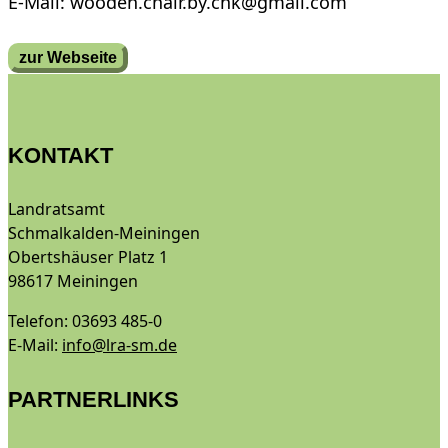
E-Mail: wooden.chair.by.chk@gmail.com
zur Webseite
KONTAKT
Landratsamt
Schmalkalden-Meiningen
Obertshäuser Platz 1
98617 Meiningen
Telefon: 03693 485-0
E-Mail:
info@lra-sm.de
PARTNERLINKS