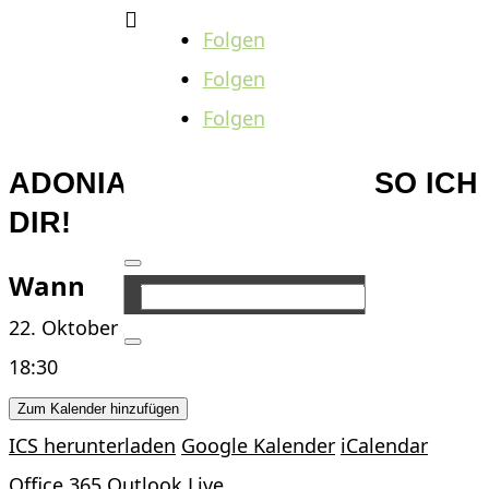

Folgen
Folgen
Folgen
ADONIA- WIE GOTT MIR, SO ICH
DIR!
Wann
22. Oktober 2022
18:30
Zum Kalender hinzufügen
ICS herunterladen
Google Kalender
iCalendar
Office 365
Outlook Live