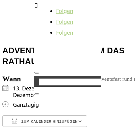

Folgen
Folgen
Folgen
ADVENTSFEST RUND UM DAS
RATHAUS
Wann
13. Dezember 2024 - 14.
Dezember 2024
Ganztägig
ZUM KALENDER HINZUFÜGEN
ICS herunterladen
Google Kalender
iCalendar
Office 365
Outlook Live