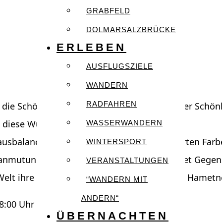
GRABFELD
DOLMARSALZBRÜCKE
ERLEBEN
AUSFLUGSZIELE
WANDERN
RADFAHREN
z die Schönheit des Gezeigten – natürlich einer Schö
 diese Würde besteht in seiner Schönheit…
WASSERWANDERN
 ausbalancierten Kompositionen, die reduzierten Fa
WINTERSPORT
mutungen. Alle ihre Bilder besitzen konkret Gegens
VERANSTALTUNGEN
r Welt ihre Ordnung zurückzugeben. – Michael Hametn
“WANDERN MIT
ANDERN“
8:00 Uhr
ÜBERNACHTEN