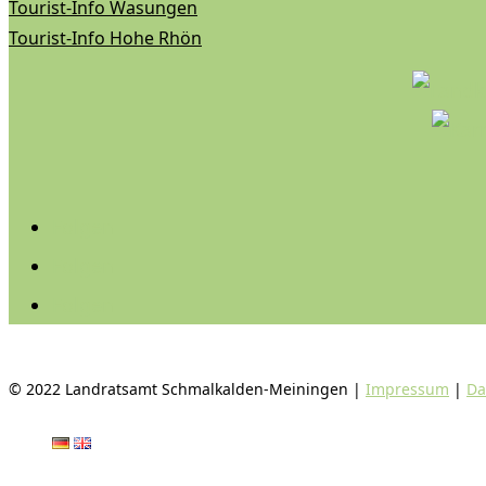
Tourist-Info Wasungen
Tourist-Info Hohe Rhön
Folgen
Folgen
Folgen
© 2022 Landratsamt Schmalkalden-Meiningen |
Impressum
|
Da