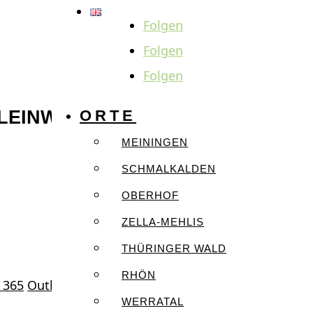
Folgen
Folgen
Folgen
LEINWAND UND PAPIER
ORTE
MEININGEN
SCHMALKALDEN
OBERHOF
ZELLA-MEHLIS
THÜRINGER WALD
RHÖN
 365
Outlook Live
WERRATAL