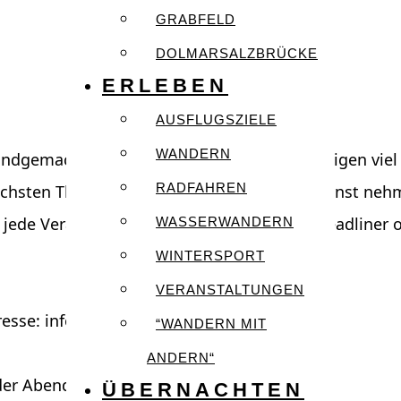
GRABFELD
DOLMARSALZBRÜCKE
ERLEBEN
AUSFLUGSZIELE
WANDERN
ndgemachte Rockmusik. Die vier Männer zeigen viel 
RADFAHREN
lichsten Themen, welche man nicht immer ernst nehme
ede Veranstaltung, sowohl als Vorband, Headliner o
WASSERWANDERN
WINTERSPORT
VERANSTALTUNGEN
resse: info.da-capo@t-online.de
“WANDERN MIT
ANDERN“
er Abendkasse erhältlich!
ÜBERNACHTEN