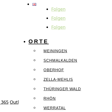
Folgen
Folgen
Folgen
ORTE
MEININGEN
SCHMALKALDEN
OBERHOF
ZELLA-MEHLIS
THÜRINGER WALD
RHÖN
 365
Outlook Live
WERRATAL