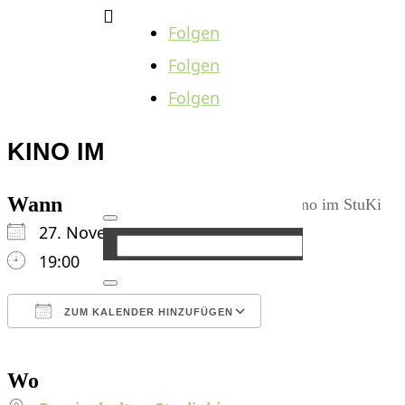

Folgen
Folgen
Folgen
KINO IM STUKI
Wann
27. November 2024
19:00
ZUM KALENDER HINZUFÜGEN
ICS herunterladen
Google Kalender
iCalendar
Office 365
Outlook Live
Wo