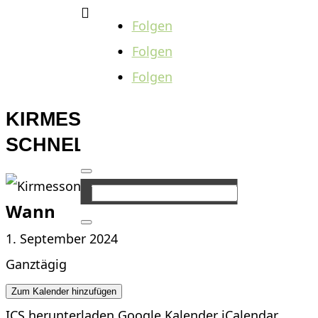

Folgen
Folgen
Folgen
KIRMESSONNTAG IN
SCHNELLBACH
Wann
1. September 2024
Ganztägig
Zum Kalender hinzufügen
ICS herunterladen
Google Kalender
iCalendar