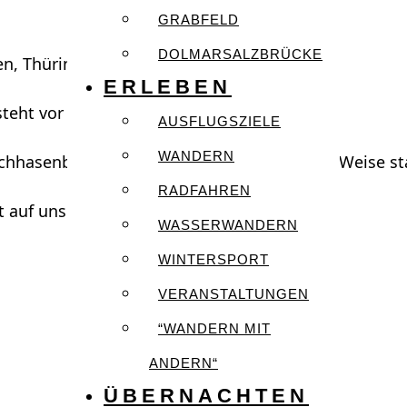
GRABFELD
DOLMARSALZBRÜCKE
sen, Thüringen, 98544
ERLEBEN
eht vor der Tür.
AUSFLUGSZIELE
WANDERN
schhasenbasar in Benshausen, in gewohnter Weise sta
RADFAHREN
nt auf unserer Homepage.
WASSERWANDERN
WINTERSPORT
VERANSTALTUNGEN
“WANDERN MIT
ANDERN“
ÜBERNACHTEN