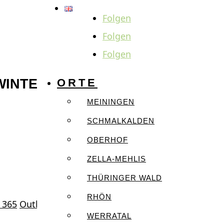
Folgen
Folgen
Folgen
WINTER
ORTE
MEININGEN
SCHMALKALDEN
OBERHOF
ZELLA-MEHLIS
THÜRINGER WALD
RHÖN
 365
Outlook Live
WERRATAL