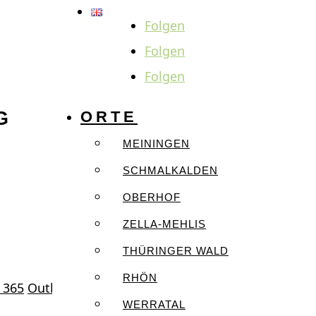
Folgen
Folgen
Folgen
G
ORTE
MEININGEN
SCHMALKALDEN
OBERHOF
ZELLA-MEHLIS
THÜRINGER WALD
RHÖN
 365
Outlook Live
WERRATAL