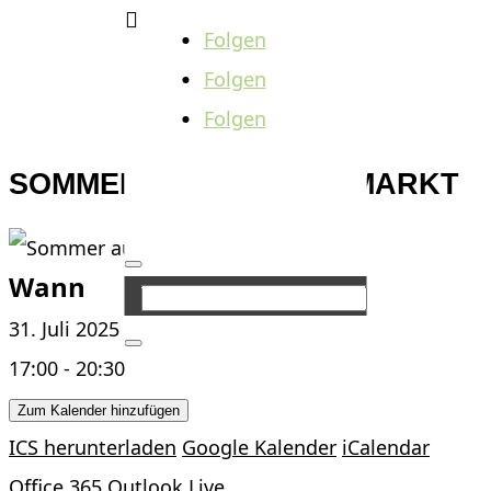

Folgen
Folgen
Folgen
SOMMER AUF DEM ALTMARKT
Wann
31. Juli 2025
17:00 - 20:30
Zum Kalender hinzufügen
ICS herunterladen
Google Kalender
iCalendar
Office 365
Outlook Live