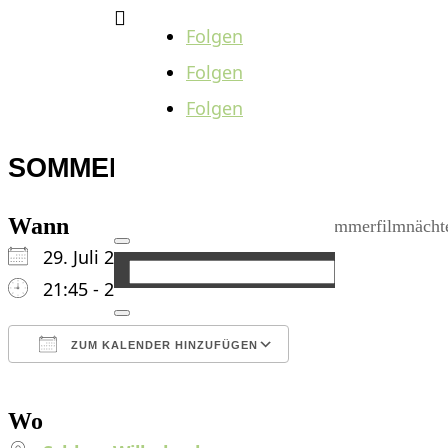

Folgen
Folgen
Folgen
SOMMERFILMNÄCHTE
Wann
29. Juli 2024
21:45 - 23:55
ZUM KALENDER HINZUFÜGEN
ICS herunterladen
Google Kalender
iCalendar
Office 365
Outlook Live
Wo