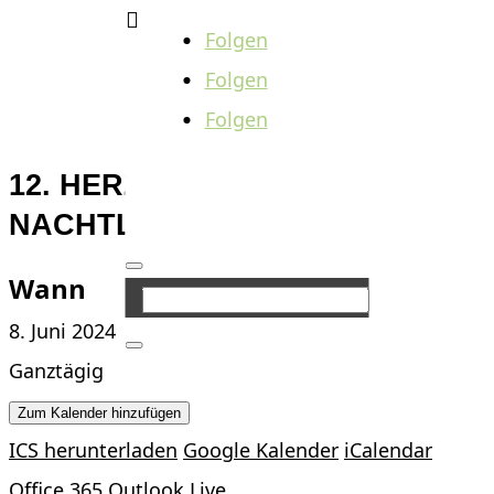

Folgen
Folgen
Folgen
12. HERZOG-GEORG-
NACHTLAUF
Wann
8. Juni 2024
Ganztägig
Zum Kalender hinzufügen
ICS herunterladen
Google Kalender
iCalendar
Office 365
Outlook Live