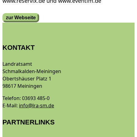
www.reservix.de und www.eventim.de
zur Webseite
KONTAKT
Landratsamt
Schmalkalden-Meiningen
Obertshäuser Platz 1
98617 Meiningen
Telefon: 03693 485-0
E-Mail:
info@lra-sm.de
PARTNERLINKS