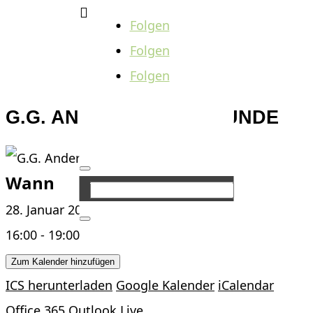

Folgen
Folgen
Folgen
G.G. ANDERSON & FREUNDE
Wann
28. Januar 2024
16:00 - 19:00
Zum Kalender hinzufügen
ICS herunterladen
Google Kalender
iCalendar
Office 365
Outlook Live