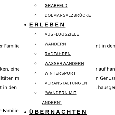
GRABFELD
DOLMARSALZBRÜCKE
ERLEBEN
AUSFLUGSZIELE
WANDERN
 Familie ausgiebig und starten Sie entspannt in de
RADFAHREN
WASSERWANDERN
inken, eine feine Auswahl an Käsedelikatessen auf h
WINTERSPORT
ialitäten machen den Morgen zu einem wahren Genuss.
VERANSTALTUNGEN
 in den Tag. Eine große Auswahl an Salaten, haus
“WANDERN MIT
ANDERN“
e Familie!
ÜBERNACHTEN