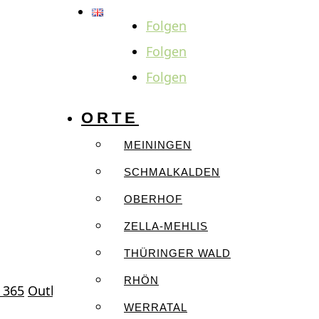
Folgen
Folgen
Folgen
ORTE
MEININGEN
SCHMALKALDEN
OBERHOF
ZELLA-MEHLIS
THÜRINGER WALD
RHÖN
 365
Outlook Live
WERRATAL